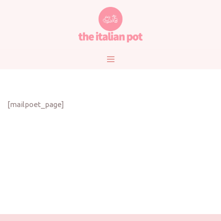
Vai
al
contenuto
[mailpoet_page]