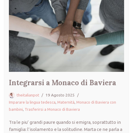
Integrarsi a Monaco di Baviera
theitalianpot
19 Agosto 2025
Imparare la lingua tedesca
,
Maternità
,
Monaco di Baviera con
bambini
,
Trasferirsi a Monaco di Baviera
Tra le piu’ grandi paure quando si emigra, soprattutto in
famiglia: l’isolamento e la solitudine. Marta ce ne parla a