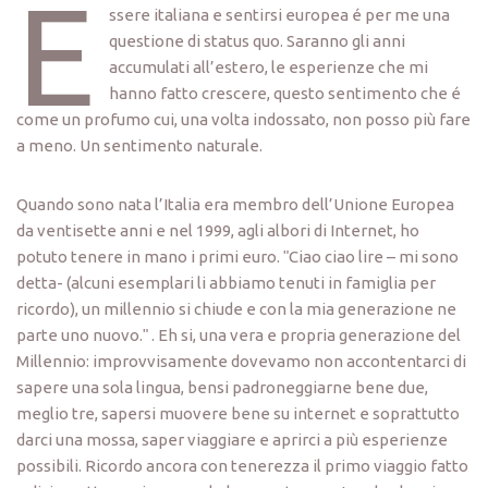
E
ssere italiana e sentirsi europea é per me una
questione di status quo. Saranno gli anni
accumulati all’estero, le esperienze che mi
hanno fatto crescere, questo sentimento che é
come un profumo cui, una volta indossato, non posso più fare
a meno. Un sentimento naturale.
Quando sono nata l’Italia era membro dell’Unione Europea
da ventisette anni e nel 1999, agli albori di Internet, ho
potuto tenere in mano i primi euro. ʺCiao ciao lire – mi sono
detta- (alcuni esemplari li abbiamo tenuti in famiglia per
ricordo), un millennio si chiude e con la mia generazione ne
parte uno nuovo.ʺ . Eh si, una vera e propria generazione del
Millennio: improvvisamente dovevamo non accontentarci di
sapere una sola lingua, bensi padroneggiarne bene due,
meglio tre, sapersi muovere bene su internet e soprattutto
darci una mossa, saper viaggiare e aprirci a più esperienze
possibili. Ricordo ancora con tenerezza il primo viaggio fatto