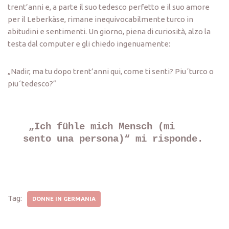
trent’anni e, a parte il suo tedesco perfetto e il suo amore
per il Leberkäse, rimane inequivocabilmente turco in
abitudini e sentimenti. Un giorno, piena di curiosità, alzo la
testa dal computer e gli chiedo ingenuamente:
„Nadir, ma tu dopo trent’anni qui, come ti senti? Piu´turco o
piu´tedesco?“
„Ich fühle mich Mensch (mi 
sento una persona)“ mi risponde. 
Tag:
DONNE IN GERMANIA