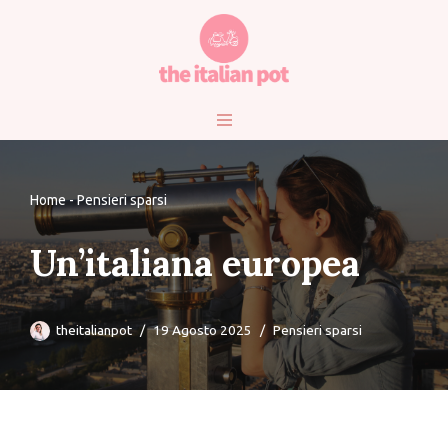
Vai
al
contenuto
Home
-
Pensieri sparsi
Un’italiana europea
theitalianpot
19 Agosto 2025
Pensieri sparsi