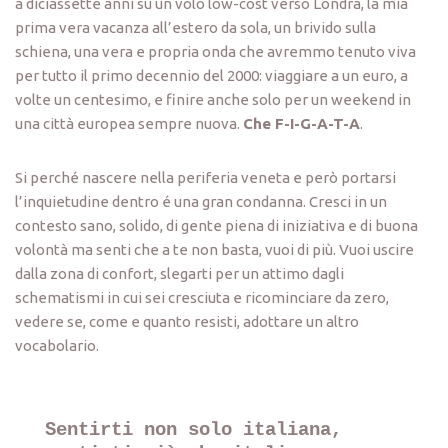
a diciassette anni su un volo low-cost verso Londra, la mia
prima vera vacanza all’estero da sola, un brivido sulla
schiena, una vera e propria onda che avremmo tenuto viva
per tutto il primo decennio del 2000: viaggiare a un euro, a
volte un centesimo, e finire anche solo per un weekend in
una città europea sempre nuova.
Che F-I-G-A-T-A
.
Si perché nascere nella periferia veneta e però portarsi
l’inquietudine dentro é una gran condanna. Cresci in un
contesto sano, solido, di gente piena di iniziativa e di buona
volontà ma senti che a te non basta, vuoi di più. Vuoi uscire
dalla zona di confort, slegarti per un attimo dagli
schematismi in cui sei cresciuta e ricominciare da zero,
vedere se, come e quanto resisti, adottare un altro
vocabolario.
Sentirti non solo italiana, 