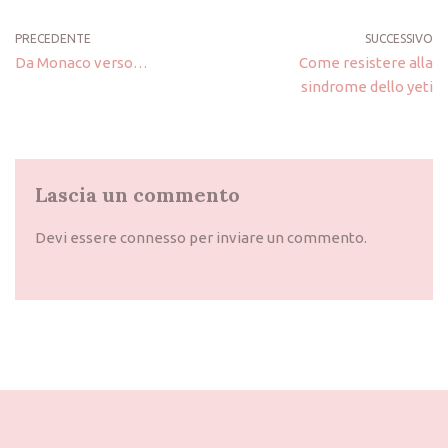
PRECEDENTE
SUCCESSIVO
Da Monaco verso…
Come resistere alla
sindrome dello yeti
Lascia un commento
Devi essere
connesso
per inviare un commento.