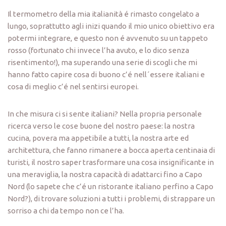
Il termometro della mia italianità é rimasto congelato a
lungo, soprattutto agli inizi quando il mio unico obiettivo era
potermi integrare, e questo non é avvenuto su un tappeto
rosso (fortunato chi invece l’ha avuto, e lo dico senza
risentimento!), ma superando una serie di scogli che mi
hanno fatto capire cosa di buono c’é nell´essere italiani e
cosa di meglio c’é nel sentirsi europei.
In che misura ci si sente italiani? Nella propria personale
ricerca verso le cose buone del nostro paese: la nostra
cucina, povera ma appetibile a tutti, la nostra arte ed
architettura, che fanno rimanere a bocca aperta centinaia di
turisti, il nostro saper trasformare una cosa insignificante in
una meraviglia, la nostra capacità di adattarci fino a Capo
Nord (lo sapete che c’é un ristorante italiano perfino a Capo
Nord?), di trovare soluzioni a tutti i problemi, di strappare un
sorriso a chi da tempo non ce l’ha.