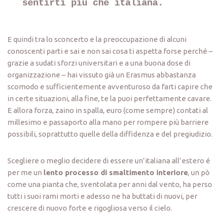
sentirti più che italiana. 
E quindi tra lo sconcerto e la preoccupazione di alcuni
conoscenti parti e sai e non sai cosa ti aspetta forse perché –
grazie a sudati sforzi universitari e a una buona dose di
organizzazione – hai vissuto già un Erasmus abbastanza
scomodo e sufficientemente avventuroso da farti capire che
in certe situazioni, alla fine, te la puoi perfettamente cavare.
E allora forza, zaino in spalla, euro (come sempre) contati al
millesimo e passaporto alla mano per rompere più barriere
possibili, soprattutto quelle della diffidenza e del pregiudizio.
Scegliere o meglio decidere di essere un’italiana all’estero é
per me un
lento processo di smaltimento interiore
, un pò
come una pianta che, sventolata per anni dal vento, ha perso
tutti i suoi rami morti e adesso ne ha buttati di nuovi, per
crescere di nuovo forte e rigogliosa verso il cielo.