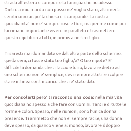
strada all’estero e comporre la famiglia che ho adesso.
Dietro a mio marito non posso ne’ voglio starci, altrimenti
sembriamo un po’ la chiesa e il campanile. La nostra
quotidianita’ non e’ sempre rose e fiori, ma per me come per
lui rimane importante vivere in parallelo e trasmettere
questo equilibrio a tutti, in primis a nostro figlio.
Ti saresti mai domandata se dall’altra parte dello schermo,
quella sera, ci fosse stato tuo figlio/a? O tuo nipote? E’
difficile la domanda che ti faccio e lo so, lavorare dietro ad
uno schermo non e’ semplice, devi sempre attutire i colpi e
stare in linea con l’incarico che ti e’ stato dato.
Per consolarti pero’ ti racconto una cosa:
nella mia vita
quotidiana ho spesso a che fare con uomini. Tanti e di tutte le
forme e colori. Spesso, nelle riunioni, sono l’unica donna
presente. Ti ammetto che non e’ sempre facile, una donna
deve spesso, da quando viene al mondo, lavorare il doppio