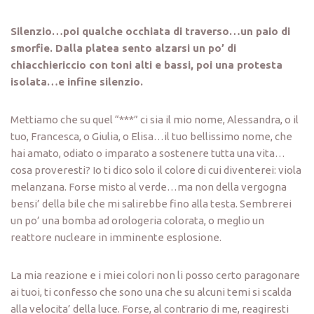
Silenzio…poi qualche occhiata di traverso…un paio di
smorfie. Dalla platea sento alzarsi un po’ di
chiacchiericcio con toni alti e bassi, poi una protesta
isolata…e infine silenzio.
Mettiamo che su quel “***” ci sia il mio nome, Alessandra, o il
tuo, Francesca, o Giulia, o Elisa…il tuo bellissimo nome, che
hai amato, odiato o imparato a sostenere tutta una vita…
cosa proveresti? Io ti dico solo il colore di cui diventerei: viola
melanzana. Forse misto al verde…ma non della vergogna
bensi’ della bile che mi salirebbe fino alla testa. Sembrerei
un po’ una bomba ad orologeria colorata, o meglio un
reattore nucleare in imminente esplosione.
La mia reazione e i miei colori non li posso certo paragonare
ai tuoi, ti confesso che sono una che su alcuni temi si scalda
alla velocita’ della luce. Forse, al contrario di me, reagiresti