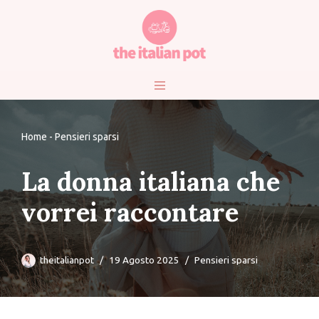
Vai
al
contenuto
Home
-
Pensieri sparsi
La donna italiana che
vorrei raccontare
theitalianpot
19 Agosto 2025
Pensieri sparsi