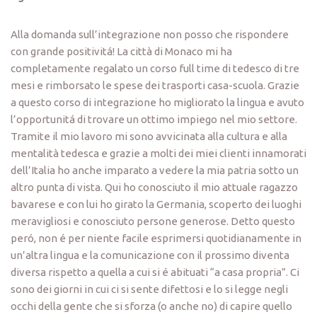
Alla domanda sull’integrazione non posso che rispondere
con grande positivitá! La città di Monaco mi ha
completamente regalato un corso full time di tedesco di tre
mesi e rimborsato le spese dei trasporti casa-scuola. Grazie
a questo corso di integrazione ho migliorato la lingua e avuto
l’opportunitá di trovare un ottimo impiego nel mio settore.
Tramite il mio lavoro mi sono avvicinata alla cultura e alla
mentalità tedesca e grazie a molti dei miei clienti innamorati
dell’Italia ho anche imparato a vedere la mia patria sotto un
altro punta di vista. Qui ho conosciuto il mio attuale ragazzo
bavarese e con lui ho girato la Germania, scoperto dei luoghi
meravigliosi e conosciuto persone generose. Detto questo
peró, non é per niente facile esprimersi quotidianamente in
un’altra lingua e la comunicazione con il prossimo diventa
diversa rispetto a quella a cui si é abituati “a casa propria”. Ci
sono dei giorni in cui ci si sente difettosi e lo si legge negli
occhi della gente che si sforza (o anche no) di capire quello