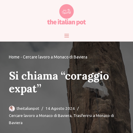
Vai
al
contenuto
Home
-
Cercare lavoro a Monaco di Baviera
Si chiama “coraggio
expat”
theitalianpot
14 Agosto 2024
Cercare lavoro a Monaco di Baviera
,
Trasferirsi a Monaco di
Baviera