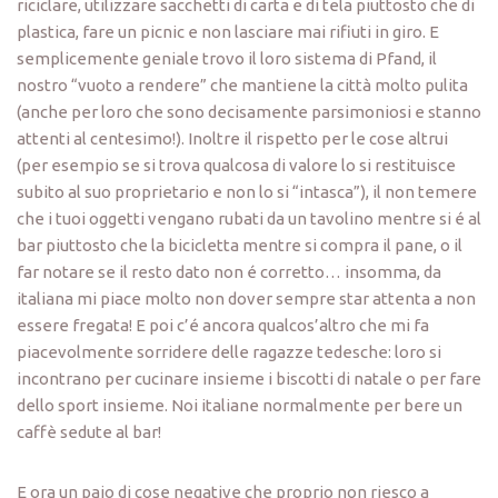
riciclare, utilizzare sacchetti di carta e di tela piuttosto che di
plastica, fare un picnic e non lasciare mai rifiuti in giro. E
semplicemente geniale trovo il loro sistema di Pfand, il
nostro “vuoto a rendere” che mantiene la città molto pulita
(anche per loro che sono decisamente parsimoniosi e stanno
attenti al centesimo!). Inoltre il rispetto per le cose altrui
(per esempio se si trova qualcosa di valore lo si restituisce
subito al suo proprietario e non lo si “intasca”), il non temere
che i tuoi oggetti vengano rubati da un tavolino mentre si é al
bar piuttosto che la bicicletta mentre si compra il pane, o il
far notare se il resto dato non é corretto… insomma, da
italiana mi piace molto non dover sempre star attenta a non
essere fregata! E poi c’é ancora qualcos’altro che mi fa
piacevolmente sorridere delle ragazze tedesche: loro si
incontrano per cucinare insieme i biscotti di natale o per fare
dello sport insieme. Noi italiane normalmente per bere un
caffè sedute al bar!
E ora un paio di cose negative che proprio non riesco a