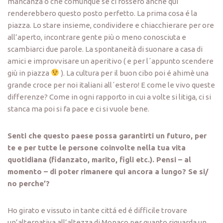
mancanza o che comunque se ci fossero anche qui
renderebbero questo posto perfetto. La prima cosa é la
piazza. Lo stare insieme, condividere e chiacchierare per ore
all’aperto, incontrare gente più o meno conosciuta e
scambiarci due parole. La spontaneità di suonare a casa di
amici e improvvisare un aperitivo ( e per l´appunto scendere
giù in piazza
). La cultura per il buon cibo poi é ahimè una
grande croce per noi italiani all´estero! E come le vivo queste
differenze? Come in ogni rapporto in cui a volte si litiga, ci si
stanca ma poi si fa pace e ci si vuole bene.
Senti che questo paese possa garantirti un futuro, per
te e per tutte le persone coinvolte nella tua vita
quotidiana (fidanzato, marito, figli etc.). Pensi – al
momento – di poter rimanere qui ancora a lungo? Se si/
no perche’?
Ho girato e vissuto in tante cittá ed é difficile trovare
un’alternativa all’altezza di Monaco per quanto riguarda un