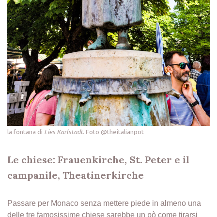
la fontana di
Lies Karlstadt
. Foto @theitalianpot
Le chiese: Frauenkirche, St. Peter e il
campanile, Theatinerkirche
Passare per Monaco senza mettere piede in almeno una
delle tre famosissime chiese sarebbe un pò come tirarsi