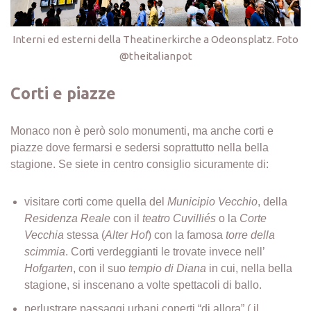
Interni ed esterni della Theatinerkirche a Odeonsplatz. Foto
@theitalianpot
Corti e piazze
Monaco non è però solo monumenti, ma anche corti e
piazze dove fermarsi e sedersi soprattutto nella bella
stagione. Se siete in centro consiglio sicuramente di:
visitare corti come quella del
Municipio Vecchio
, della
Residenza Reale
con il
teatro Cuvilliés
o la
Corte
Vecchia
stessa (
Alter Hof
) con la famosa
torre della
scimmia
. Corti verdeggianti le trovate invece nell’
Hofgarten
, con il suo
tempio di Diana
in cui, nella bella
stagione, si inscenano a volte spettacoli di ballo.
perlustrare passaggi urbani coperti “di allora” ( il