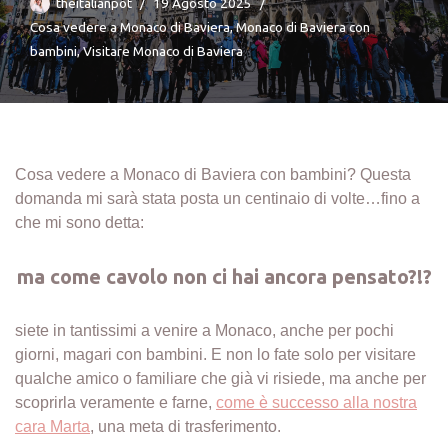
theitalianpot
19 Agosto 2025
Cosa vedere a Monaco di Baviera
,
Monaco di Baviera con
bambini
,
Visitare Monaco di Baviera
Cosa vedere a Monaco di Baviera con bambini? Questa
domanda mi sarà stata posta un centinaio di volte…fino a
che mi sono detta:
ma come cavolo non ci hai ancora pensato?!?
siete in tantissimi a venire a Monaco, anche per pochi
giorni, magari con bambini. E non lo fate solo per visitare
qualche amico o familiare che già vi risiede, ma anche per
scoprirla veramente e farne,
come è successo alla nostra
cara Marta
, una meta di trasferimento.