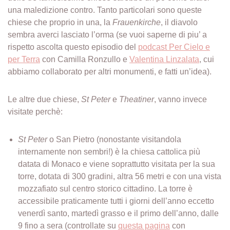
una maledizione contro. Tanto particolari sono queste
chiese che proprio in una, la
Frauenkirche
, il diavolo
sembra averci lasciato l’orma (se vuoi saperne di piu’ a
rispetto ascolta questo episodio del
podcast Per Cielo e
per Terra
con Camilla Ronzullo e
Valentina Linzalata
, cui
abbiamo collaborato per altri monumenti, e fatti un’idea).
Le altre due chiese,
St Peter
e
Theatiner
, vanno invece
visitate perchè:
St Peter
o San Pietro (nonostante visitandola
internamente non sembri!) è la chiesa cattolica più
datata di Monaco e viene soprattutto visitata per la sua
torre, dotata di 300 gradini, altra 56 metri e con una vista
mozzafiato sul centro storico cittadino. La torre è
accessibile praticamente tutti i giorni dell’anno eccetto
venerdì santo, martedì grasso e il primo dell’anno, dalle
9 fino a sera (controllate su
questa pagina
con