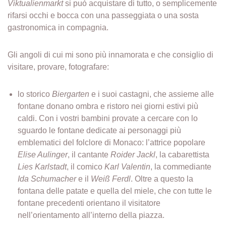
Viktualienmarkt
si può acquistare di tutto, o semplicemente
rifarsi occhi e bocca con una passeggiata o una sosta
gastronomica in compagnia.
Gli angoli di cui mi sono più innamorata e che consiglio di
visitare, provare, fotografare:
lo storico
Biergarten
e i suoi castagni, che assieme alle
fontane donano ombra e ristoro nei giorni estivi più
caldi. Con i vostri bambini provate a cercare con lo
sguardo le fontane dedicate ai personaggi più
emblematici del folclore di Monaco: l’attrice popolare
Elise Aulinger
, il cantante
Roider Jackl
, la cabarettista
Lies Karlstadt
, il comico
Karl Valentin
, la commediante
Ida Schumacher
e il
Weiß Ferdl
. Oltre a questo la
fontana delle patate e quella del miele, che con tutte le
fontane precedenti orientano il visitatore
nell’orientamento all’interno della piazza.