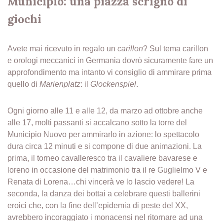
Municipio: una piazza scrigno di
giochi
Avete mai ricevuto in regalo un
carillon
? Sul tema carillon
e orologi meccanici in Germania dovrò sicuramente fare un
approfondimento ma intanto vi consiglio di ammirare prima
quello di
Marienplatz
: il
Glockenspiel
.
Ogni giorno alle 11 e alle 12, da marzo ad ottobre anche
alle 17, molti passanti si accalcano sotto la torre del
Municipio Nuovo per ammirarlo in azione: lo spettacolo
dura circa 12 minuti e si compone di due animazioni. La
prima, il torneo cavalleresco tra il cavaliere bavarese e
loreno in occasione del matrimonio tra il re Guglielmo V e
Renata di Lorena…chi vincerà ve lo lascio vedere! La
seconda, la danza dei bottai a celebrare questi ballerini
eroici che, con la fine dell’epidemia di peste del XX,
avrebbero incoraggiato i monacensi nel ritornare ad una