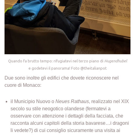
Quando fa brutto tempo: rifugiatevi nel terzo piano di
Hugendhubel
e godetevi il panorama! Foto @theitalianpot
Due sono inoltre gli edifici che dovete riconoscere nel
cuore di Monaco:
il Municipio Nuovo o
Neues Rathaus
, realizzato nel XIX
secolo su stile neogotico olandese (fermatevi a
osservare con attenzione i dettagli della facciata, che
racconta alcuni capitoli della storia bavarese…i dragoni
li vedete?) di cui consiglio sicuramente una visita ai