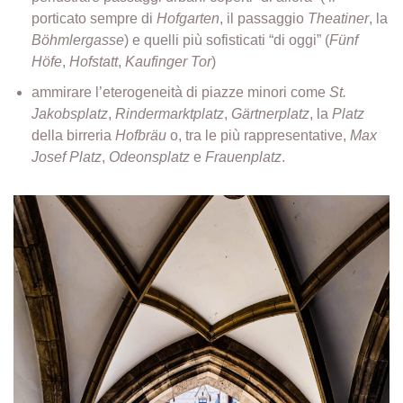
porticato sempre di
Hofgarten
, il passaggio
Theatiner
, la
Böhmlergasse
) e quelli più sofisticati “di oggi” (
Fünf
Höfe
,
Hofstatt
,
Kaufinger Tor
)
ammirare l’eterogeneità di piazze minori come
St.
Jakobsplatz
,
Rindermarktplatz
,
Gärtnerplatz
, la
Platz
della birreria
Hofbräu
o, tra le più rappresentative,
Max
Josef Platz
,
Odeonsplatz
e
Frauenplatz
.