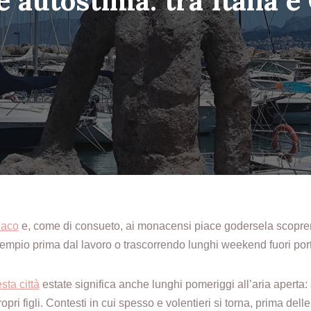
e autostima: tra Italia 
naco
e, come di consueto, ai monacensi piace godersela scopre
empio prima dal lavoro o trascorrendo lunghi weekend fuori por
sta città
estate significa anche lunghi pomeriggi all’aria aperta: 
ropri figli. Contesti in cui spesso e volentieri si torna, prima del