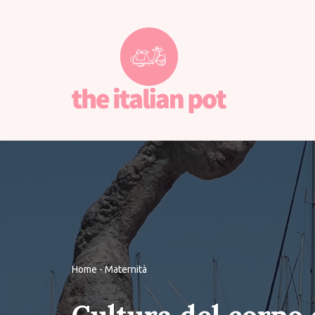
Vai
al
contenuto
Home
-
Maternità