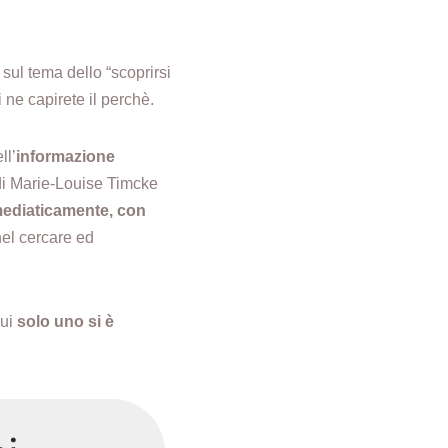
 sul tema dello “scoprirsi
 ne capirete il perchè.
ll’
informazione
 di Marie-Louise Timcke
 mediaticamente, con
nel cercare ed
cui
solo uno si è