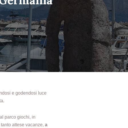
e Germania
ndosi e godendosi luce
ta.
al parco giochi, in
le tanto attese vacanze,
a