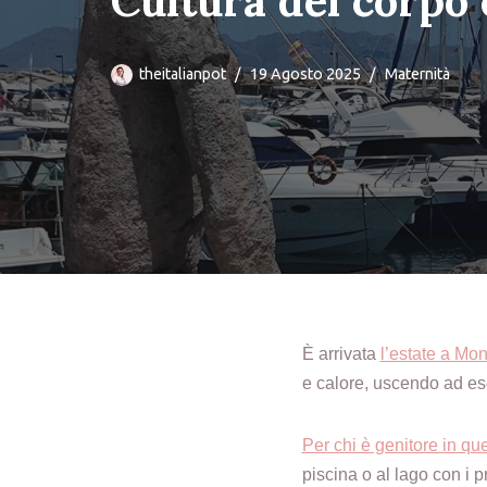
Cultura del corpo 
theitalianpot
19 Agosto 2025
Maternità
È arrivata
l’estate a Mo
e calore, uscendo ad es
Per chi è genitore in que
piscina o al lago con i p