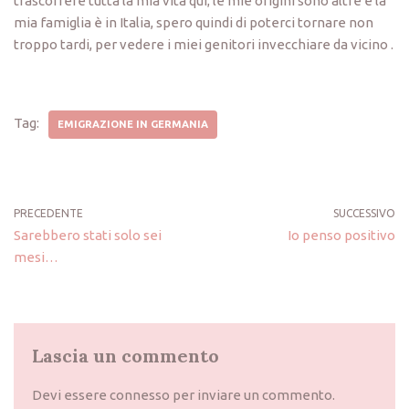
trascorrere tutta la mia vita qui; le mie origini sono altre e la
mia famiglia è in Italia, spero quindi di poterci tornare non
troppo tardi, per vedere i miei genitori invecchiare da vicino .
Tag:
EMIGRAZIONE IN GERMANIA
PRECEDENTE
SUCCESSIVO
Sarebbero stati solo sei
Io penso positivo
mesi…
Lascia un commento
Devi essere
connesso
per inviare un commento.