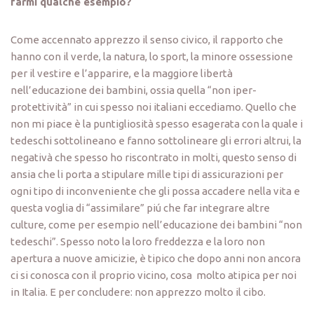
farmi qualche esempio?
Come accennato apprezzo il senso civico, il rapporto che
hanno con il verde, la natura, lo sport, la minore ossessione
per il vestire e l’apparire, e la maggiore libertà
nell’educazione dei bambini, ossia quella “non iper-
protettività” in cui spesso noi italiani eccediamo. Quello che
non mi piace è la puntigliosità spesso esagerata con la quale i
tedeschi sottolineano e fanno sottolineare gli errori altrui, la
negativà che spesso ho riscontrato in molti, questo senso di
ansia che li porta a stipulare mille tipi di assicurazioni per
ogni tipo di inconveniente che gli possa accadere nella vita e
questa voglia di “assimilare” piú che far integrare altre
culture, come per esempio nell’educazione dei bambini “non
tedeschi”. Spesso noto la loro freddezza e la loro non
apertura a nuove amicizie, è tipico che dopo anni non ancora
ci si conosca con il proprio vicino, cosa molto atipica per noi
in Italia. E per concludere: non apprezzo molto il cibo.