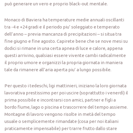
può generare un vero e proprio black-out mentale.
Monaco di Baviera ha temperature medie annuali oscillanti
tra -4 e +24 gradi e il periodo piu’ soleggiato e temperato
dell’anno – previa mancanza di precipitazioni – si situa tra
fine giugno e fine agosto. Capirete bene che se nove mesi su
dodici si rimane in una certa apnea di luce e calore, appena
questi arrivino, qualsiasi essere vivente cambi radicalmente
il proprio umore e organizzi la propria giornata in maniera
tale da rimanere all’aria aperta piu’ a lungo possibile.
Per questo i tedeschi, ligi mattinieri, iniziano la loro giornata
lavorativa prestissimo per poi uscire (soprattutto i venerdì) il
prima possibile e incontrarsi con amici, partner e figli a
bordo fiume, lago o piscina e trascorrere del tempo assieme.
Montagne di lavoro vengono risolte in metà del tempo
usuale o semplicemente rimandate (cosa per noi italiani
praticamente impensabile) per trarre frutto dallo stare