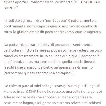
all’aria aperta e immergersi nel cosiddetto “DEUTSCHE FAR
NIENTE”.
Il risultato agli occhi di un “non tedesco” è naturalmente un
pò straniante: non si capisce questo improvviso cambio di
rotta, lo giudichiamo a dir poco controverso, quasi esagerato.
Da parte mia posso solo dirvi di provare un sentimento
particolare misto a tenerezza, quasi come se vedessi un orso
famelico trasformarsi in un peluche di ciniglia. Il paragone è
un pò ironizzante, ma penso delinei quella sottile linea di
fragilità che si nasconde dietro un’apparenza di marmo
(tratteremo questo aspetto in altri capitoli).
Ho chiesto pure ai miei colleghi consigli sui migliori luoghi di
Monaco in cui OZIARE e ne ho raccolto una collezione per voi.
Adesso non vi resta che annotarveli bene, organizzare
costume da bagno, asciugamano e crema solare e mischiarvi