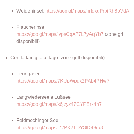
Weideninsel:
https://goo.gl/maps/nrfqxgPrbiRh8bVdA
Flaucherinsel:
https://goo.gl/maps/ivpsCqA77L7yAqYb7
(zone grill
disponibili)
Con la famiglia al lago (zone grill disponibili):
Feringasee:
https://goo.gl/maps/7KUpWpux2PAb4PHw7
Langwiedersee e Lußsee:
https://goo.gl/maps/x6jzyz47CYPErx4n7
Feldmochinger See:
https://goo.gl/maps/t72PK2TDY3fD49ru8