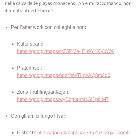
nella calca delle playas monacensi. Ah e mi raccomando: non
dimenticatevi le birre!!!
Per l’after work con colleghi e non:
Kulturstrand:
https://goo.gl/maps/mZ5PMa4Eu9Y4XVuWA
Praterinsel:
https://goo.gl/maps/6deYewTLrwAQ8m2d6
Zona Frühlingsanlagen:
https://goo.gl/maps/wySbghumUGi1pfLM7
Con gli amici lungo l´Isar:
Eisbach:
https://goo.gl/maps/VZ74qZhzcZqxTCgm8