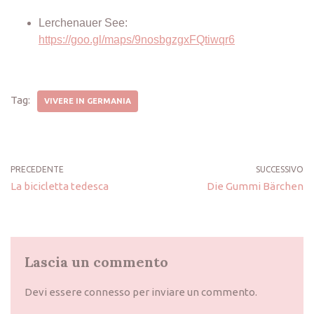
Lerchenauer See:
https://goo.gl/maps/9nosbgzgxFQtiwqr6
Tag:
VIVERE IN GERMANIA
PRECEDENTE
SUCCESSIVO
La bicicletta tedesca
Die Gummi Bärchen
Lascia un commento
Devi essere
connesso
per inviare un commento.