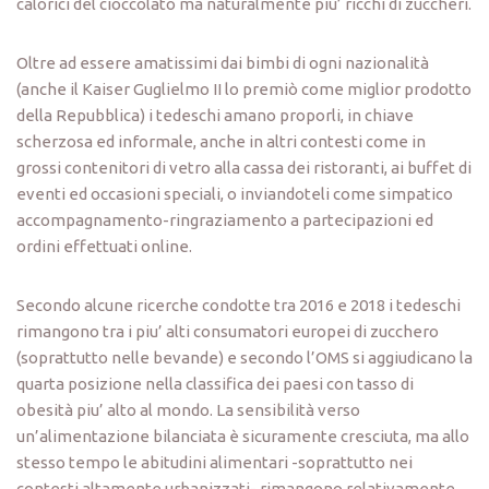
calorici del cioccolato ma naturalmente piu’ ricchi di zuccheri.
Oltre ad essere amatissimi dai bimbi di ogni nazionalità
(anche il Kaiser Guglielmo II lo premiò come miglior prodotto
della Repubblica) i tedeschi amano proporli, in chiave
scherzosa ed informale, anche in altri contesti come in
grossi contenitori di vetro alla cassa dei ristoranti, ai buffet di
eventi ed occasioni speciali, o inviandoteli come simpatico
accompagnamento-ringraziamento a partecipazioni ed
ordini effettuati online.
Secondo alcune ricerche condotte tra 2016 e 2018 i tedeschi
rimangono tra i piu’ alti consumatori europei di zucchero
(soprattutto nelle bevande) e secondo l’OMS si aggiudicano la
quarta posizione nella classifica dei paesi con tasso di
obesità piu’ alto al mondo. La sensibilità verso
un’alimentazione bilanciata è sicuramente cresciuta, ma allo
stesso tempo le abitudini alimentari -soprattutto nei
contesti altamente urbanizzati- rimangono relativamente