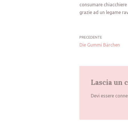
consumare chiacchiere e
grazie ad un legame rav
PRECEDENTE
Die Gummi Bärchen
Lascia un
Devi essere
conne