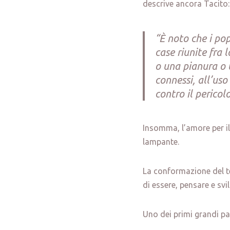
descrive ancora Tacito:
“È noto che i po
case riunite fra 
o una pianura o u
connessi, all’uso
contro il pericol
Insomma, l’amore per il 
lampante.
La conformazione del t
di essere, pensare e svi
Uno dei primi grandi pat