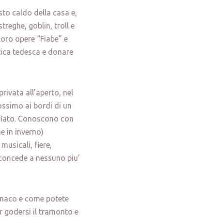
osto caldo della casa e,
streghe, goblin, troll e
 loro opere “Fiabe” e
tica tedesca e donare
rivata all’aperto, nel
rossimo ai bordi di un
afiato. Conoscono con
e in inverno)
musicali, fiere,
 concede a nessuno piu’
onaco e come potete
r godersi il tramonto e