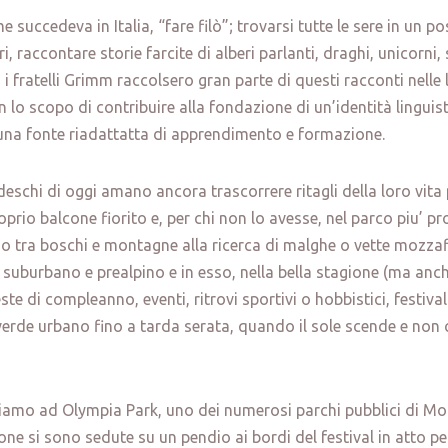
 succedeva in Italia, “fare filò”; trovarsi tutte le sere in un p
ri, raccontare storie farcite di alberi parlanti, draghi, unicorni, 
0, i fratelli Grimm raccolsero gran parte di questi racconti nelle
lo scopo di contribuire alla fondazione di un’identità linguis
una fonte riadattatta di apprendimento e formazione.
edeschi di oggi amano ancora trascorrere ritagli della loro vita p
oprio balcone fiorito e, per chi non lo avesse, nel parco piu’ p
 o tra boschi e montagne alla ricerca di malghe o vette mozz
io suburbano e prealpino e in esso, nella bella stagione (ma anch
te di compleanno, eventi, ritrovi sportivi o hobbistici, festival 
verde urbano fino a tarda serata, quando il sole scende e non
 siamo ad Olympia Park, uno dei numerosi parchi pubblici di M
ne si sono sedute su un pendio ai bordi del festival in atto pe