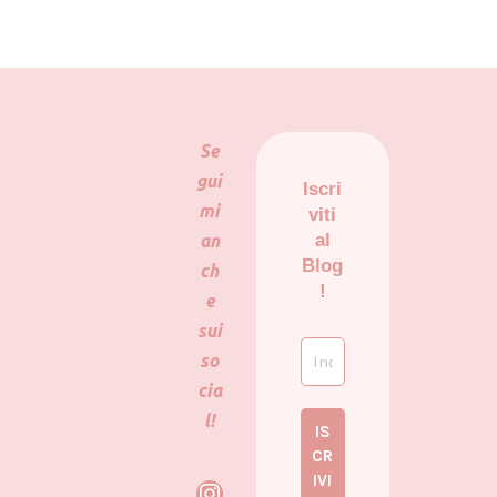
Se
gui
Iscri
mi
viti
al
an
Blog
ch
!
e
sui
so
cia
l!