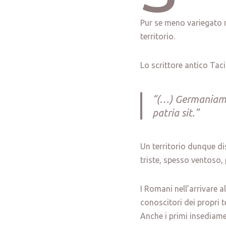
Pur se meno variegato r
territorio.
Lo scrittore antico Tac
“
(…) Germaniam…i
patria sit
.”
Un territorio dunque di
triste, spesso ventoso,
I Romani nell’arrivare a
conoscitori dei propri te
Anche i primi insediame