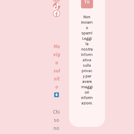
Non
inviam
o
spam!
Leggi
la
Na
nostra
vig
Inform
ativa
a
sulla
sul
privac
y
per
sit
avere
o
maggi
ori
inform
azioni.
Chi
so
no