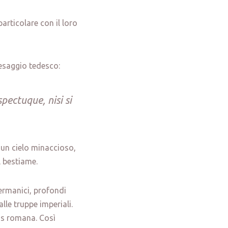
articolare con il loro
esaggio tedesco:
ectuque, nisi si
 un cielo minaccioso,
l bestiame.
germanici, profondi
alle truppe imperiali.
bis romana. Così