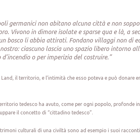
poli germanici non abitano alcuna città e non so
loro. Vivono in dimore isolate e sparse qua e là, a s
n bosco li abbia attirati. Fondano villaggi non di ed
 nostro: ciascuno lascia uno spazio libero intorno all
o d’incendio o per imperizia del costruire.”
Land, il territorio, e l’intimità che esso poteva e può donare er
erritorio tedesco ha avuto, come per ogni popolo, profonde in
luppare il concetto di “cittadino tedesco”.
rimoni culturali di una civiltà sono ad esempio i suoi racconti e