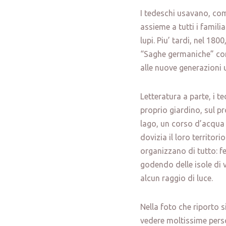
I tedeschi usavano, come
assieme a tutti i familia
lupi. Piu’ tardi, nel 180
“Saghe germaniche” con 
alle nuove generazioni 
Letteratura a parte, i t
proprio giardino, sul pr
lago, un corso d’acqua
dovizia il loro territor
organizzano di tutto: fes
godendo delle isole di 
alcun raggio di luce.
Nella foto che riporto
vedere moltissime perso