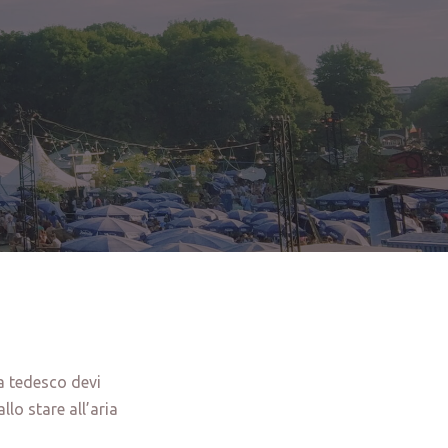
ga tedesco devi
llo stare all’aria