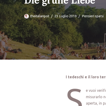
Die grüne Liebe
theitalianpot
23 Luglio 2019
Pensieri sparsi
I tedeschi e il loro ter
S
e vuoi verif
misurarlo no
aperta, in p