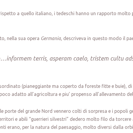
ispetto a quello italiano, i tedeschi hanno un rapporto molto p
ito, nella sua opera
Germania,
descriveva in questo modo il pa
nformem terris, asperam caelo, tristem cultu adsp
sordinato (pianeggiante ma coperto da foreste fitte e buie), di
 poco adatto all’agricoltura e piu’ propenso all’allevamento de
lle porte del grande Nord vennero colti di sorpresa e i popoli 
rritori e abili “guerrieri silvestri” dedero molto filo da torcere 
nti erano, per la natura del paesaggio, molto diversi dalla or