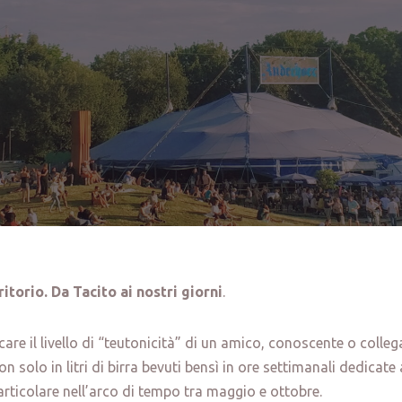
ritorio. Da Tacito ai nostri giorni
.
icare il livello di “teutonicità” di un amico, conoscente o colle
n solo in litri di birra bevuti bensì in ore settimanali dedicate a
articolare nell’arco di tempo tra maggio e ottobre.