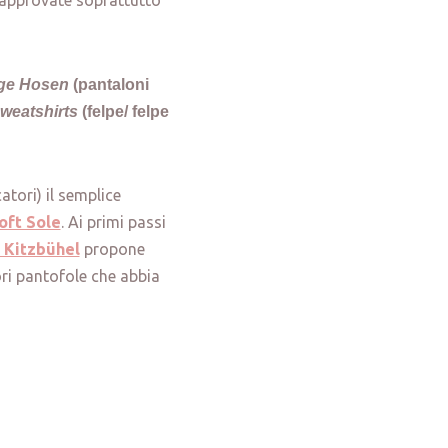
 approvate soprattutto
nge Hosen
(pantaloni
Sweatshirts
(felpe/ felpe
tori) il semplice
oft Sole
. Ai primi passi
g Kitzbühel
propone
ori pantofole che abbia