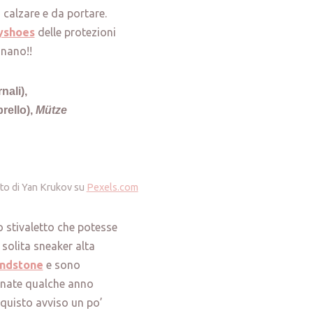
 calzare e da portare.
yshoes
delle protezioni
gnano!!
rnali),
rello),
Mütze
Foto di Yan Krukov su
Pexels.com
no stivaletto che potesse
 solita sneaker alta
ndstone
e sono
vinate qualche anno
cquisto avviso un po’