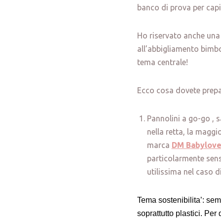
banco di prova per capir
Ho riservato anche una p
all’abbigliamento bimb
tema centrale!
Ecco cosa dovete prepar
Pannolini a go-go , s
nella retta, la magg
marca
DM Babylov
particolarmente sensi
utilissima nel caso di
Tema sostenibilita’: semp
soprattutto plastici. Pe