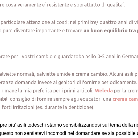
e cosa veramente e’ resistente e soprattutto di qualita’.
articolare attenzione ai costi; nei primi tre/ quattro anni di v
o puo’ diventare importante e trovare
un buon equilibrio tra 
are per i vostri cambio e guardaroba asilo 0-5 anni in German
alviette normali, salviette umide e crema cambio. Alcuni asili pr
ioranza domanda invece ai genitori di fornirne periodicamente
e
rimane la mia preferita per i primi articoli,
Weleda
per la crem
bili consiglio di fornire sempre agli educatori una
crema camb
 forti irritazioni (es. durante la dentizione).
re piu’ asili tedeschi stanno sensibilizzandosi sul tema della ridu
r questo non sentiatevi incomodi nel domandare se sia possibile 