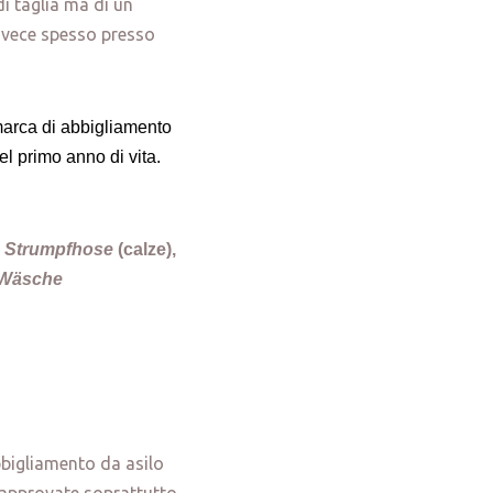
di taglia ma di un
invece spesso presso
marca di abbigliamento
l primo anno di vita.
,
Strumpfhose
(calze),
Wäsche
bbigliamento da asilo