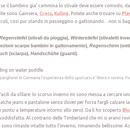
: se il bambino gia’ cammina lo stivale deve essere comodo, da
rite sono Gainsera,
Crocs
,
Kuling
.
Potete anche trovare su
Pla
 piccoli, cosi pur stando in passeggino o gattonando…non si ba
Regenstiefel
(stivali da pioggia),
Winterstiefel
(stivaletti inve
tezioni scarpe bambini in gattonamento),
Regenschirm
(omb
tuch
(sciarpa),
Handschühe
(guanti).
ozzanghere! In Germania l’esperienza dello sporcarsi e’ libera e serena. 
 e facili da sfilare: lo scorso inverno mi sono messa a cercare u
lche jeans e pantalone senza dover per forza fargli calzare la
o punto a temperature intorno allo zero). Da li ho scoperto
Blu
soddisfatta. Al contrario delle Timberland che mi si erano ro
 sono rimaste intatte tutto l’inverno, rimanendo bellissime. A