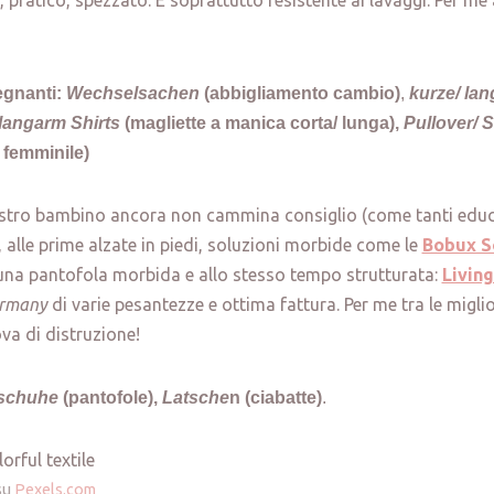
pratico, spezzato. E soprattutto resistente ai lavaggi. Per me
segnanti:
Wechselsachen
(abbigliamento cambio)
,
kurze/ la
langarm Shirts
(magliette a manica corta/ lunga),
Pullover/ 
 femminile)
vostro bambino ancora non cammina consiglio (come tanti educa
, alle prime alzate in piedi, soluzioni morbide come le
Bobux S
una pantofola morbida e allo stesso tempo strutturata:
Livin
ermany
di varie pesantezze e ottima fattura. Per me tra le migli
va di distruzione!
schuhe
(pantofole),
Latsche
n (ciabatte)
.
su
Pexels.com