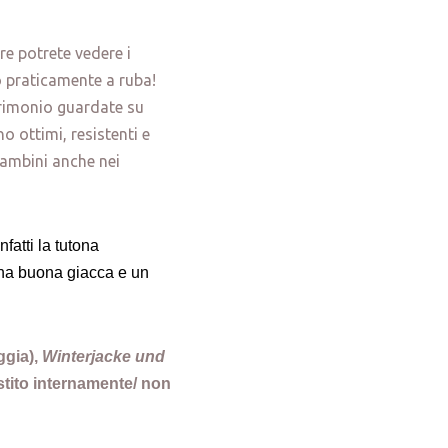
re potrete vedere i
no praticamente a ruba!
trimonio guardate su
no ottimi, resistenti e
bambini anche nei
nfatti la tutona
Una buona giacca e un
gia),
Winterjacke und
stito internamente/ non