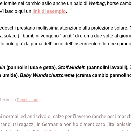
) e fornite nel cambio asilo anche un paio di
Wetbag
, borse camb
. Vi lascio qui un
link di esempio
.
i tedeschi prestano moltissima attenzione alla protezione solare.
a solare ( i bambini vengono “farciti” di crema due volte al giorno
o noto gia’ da prima dell’inizio dell’inserimento e fornire i prodott
ln
(pannolini usa e getta),
Stoffwindeln
(pannolini lavabili),
e umide),
Baby Wundschutzcreme
(crema cambio pannolin
 Reche su
Pexels.com
ni normali ed antiscivolo, calze per l’inverno (anche per i masch
grandi (si ragazzi, in Germania non ho dimenticato l’italianissim