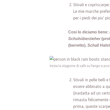
Stivali e copriscarpe
Le mie marche prefe
per i piedi dei piu’
Cosi lo diciamo bene:
Schuhüberzieher
(pro
(berretto),
Schal
/
Hals
Inizia la stagione di salti su fango e p
Stivali in pelle belli
essere abbinato a qua
(inadatta ad un cert
rimasta felicemente 
prima, queste scarpe