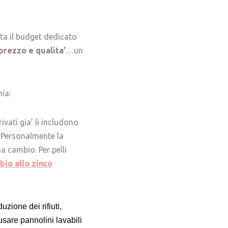
ita il budget dedicato
prezzo e qualita’
…un
ia:
ivati gia’ li includono
. Personalmente la
a cambio. Per pelli
io allo zinco
zione dei rifiuti,
usare pannolini lavabili