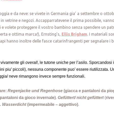
ggia e da neve: se vivete in Germania gia’ a settembre o ottob
i in vetrine e negozi. Accapparratevene il prima possibile, van
lli e volete proteggere il vostro bambino senza spendere un pa
rta e ottima marca!), Ernsting’s,
Ellis Brigham
. I materiali so
capi hanno inoltre delle fasce catarinfrangenti per segnalare i 
o vivamente gli
overall
, le tutone uniche per l’asilo. Sporcandosi i
ni piu’ piccoli), nessuna componente puo’ essere riutilizzata. 
oggia/ neve rimangono invece sempre funzionali.
are:
Regenjacke und Regenhose
(giacca e pantaloni da piog
pantaloni da gioco invernale)
.
Gefüttert/ nicht gefüttert
(
rive
).
Wasserdicht
(impermeabile – aggettivo)
.