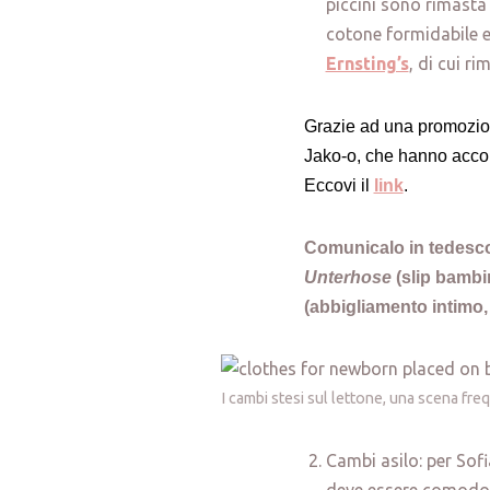
piccini sono rimasta
cotone formidabile e 
Ernsting’s
, di cui r
Grazie ad una promozion
Jako-o, che hanno accomp
Eccovi il
link
.
Comunicalo in tedesc
Unterhose
(slip bambi
(abbigliamento intimo, 
I cambi stesi sul lettone, una scena fre
Cambi asilo: per Sof