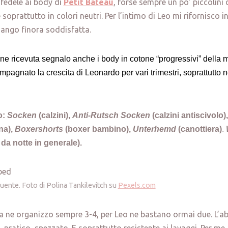
 fedele ai body di
Petit Bateau
, forse sempre un po’ piccolini 
soprattutto in colori neutri. Per l’intimo di Leo mi rifornisco 
imango finora soddisfatta.
e ricevuta segnalo anche i body in cotone “progressivi” della 
agnato la crescita di Leonardo per vari trimestri, soprattutto ne
o:
Socken
(calzini),
Anti-Rutsch Socken
(calzini antiscivolo)
na),
Boxershorts
(boxer bambino),
Unterhemd
(canottiera)
.
da notte in generale).
quente. Foto di Polina Tankilevitch su
Pexels.com
ia ne organizzo sempre 3-4, per Leo ne bastano ormai due. L’a