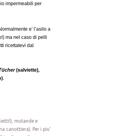
io impermeabili per
 Normalmente e’ l’asilo a
!) ma nel caso di pelli
i ricettatevi dal
Tücher
(salviette),
o)
.
ietti!), mutande e
a canottiera). Per i piu’