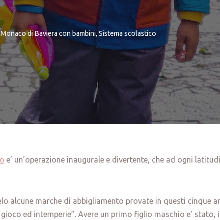
Monaco di Baviera con bambini
,
Sistema scolastico
lo
e’ un’operazione inaugurale e divertente, che ad ogni latitud
velo alcune marche di abbigliamento provate in questi cinque 
gioco ed intemperie”. Avere un primo figlio maschio e’ stato, 