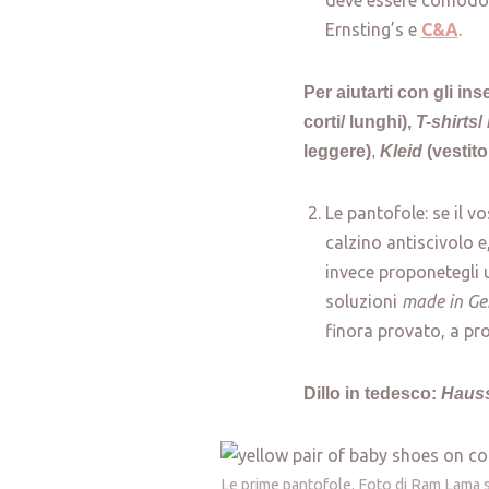
deve essere comodo, 
Ernsting’s e
C&A
.
Per aiutarti con gli in
corti/ lunghi),
T-shirts
/
leggere)
,
Kleid
(vestito
Le pantofole: se il 
calzino antiscivolo e
invece proponetegli 
soluzioni
made in G
finora provato, a pro
Dillo in tedesco:
Haus
Le prime pantofole. Foto di Ram Lama 