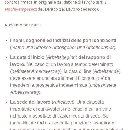
controfirmata in originale dal datore di lavoro (art. 2
Nachweisgesetz
del Diritto del Lavoro tedesco).
Andiamo per parti:
I nomi, cognomi ed indirizzi delle parti contraenti
(
Name und Adresse Arbeitgeber und Arbeitnehmer
).
La data di inizio
(
Arbeitsbeginn
)
del rapporto di
lavoro.
Nel caso di un lavoro a tempo determinato
(
befristete Arbeitsvertrag
), la data di fine (
Arbeitsende
)
deve essere enunciata altrimenti il contratto e’ da
intendersi a prospettiva indeterminata (
unbesfristete
Arbeitsvertrag
).
La sede del lavoro
(
Arbeitsort
). Una clausola
importante di cui avvalersi nel caso in cui arrivino
richieste inaspettate di trasferimento di sede. Se
ingiustificate (ad es. sospetta punizione lavoratore/
induzione al licenziamento) il lavoratore deve rivolgersi