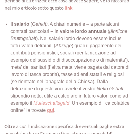
periodo di Elternzeit ecco cosa dovete sapere, ve lo racconto
nel mio articolo sotto questo
link
.
Il salario
(
Gehalt)
. A chiari numeri e – a parte alcuni
contratti particolari –
in valore lordo annuale
(
jährliche
Bruttogehalt
). Nel salario lordo devono essere inclusi
tutti i valori detraibili (
Abzüge
) quali il pagamento dei
contributi pensionistici, sociali (per la ricezione ad
esempio del sussidio di disoccupazione o di maternita’),
meta’ dei sanitari (l’altra meta’ viene pagata dal datore di
lavoro di tasca propria), tasse ad enti statali e religiosi
(se rientrate nell’anagrafe della Chiesa). Dalla
detrazione di queste voci avrete il vostro
Netto Gehalt
,
stipendio netto, utile a calcolare in futuro valori come ad
esempio il
Mutteschaftsgeld
. Un esempio di “calcolatrice
online” la trovate
qui
.
Oltre a cio’: l’indicazione specifica di eventuali paghe extra
annuali (anche in Germania fino ad un massimo di 14),