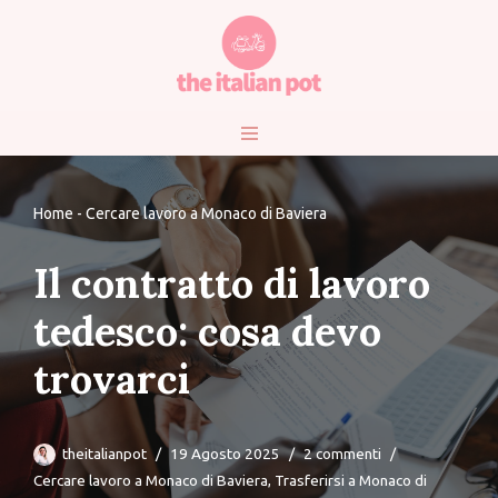
Vai
al
contenuto
Home
-
Cercare lavoro a Monaco di Baviera
Il contratto di lavoro
tedesco: cosa devo
trovarci
theitalianpot
19 Agosto 2025
2 commenti
Cercare lavoro a Monaco di Baviera
,
Trasferirsi a Monaco di