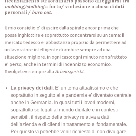
licenziamento straordinario possono dileggiarsi tra
mobbing/stalking
a furto/ violazione o abuso didati
personali/
burn out
.
Il mio consiglio e’ di uscire dalla spirale ancor prima che
possa inghiottire e soprattutto concentrarsi su un tema: il
mercato tedesco e’ abbastanza propizio da permettere ad
un lavoratore intelligente di ambire sempre ad una
situazione migliore. In ogni caso: ogni minuto non sfruttato
e’ perso, anche in termini di indennizzo economico.
Rivolgetevi sempre alla
Arbeitsgericht
.
La privacy dei dati.
E‘ un tema attualissimo e che
soprattutto in seguito alla pandemia e’ diventato centrale
anche in Germania. In quasi tutti i lavori moderni,
soprattutto se legati al mondo digitale e in contesti
sensibili, il rispetto della privacy relativa a dati
dell’azienda e di clienti in trattamento e’ fondamentale.
Per questo vi potrebbe venir richiesto di non divulgare