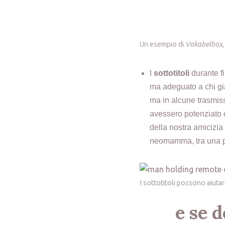
Un esempio di
Vokabelbox,
I
sottotitoli
durante fi
ma adeguato a chi gia
ma in alcune trasmissi
avessero potenziato 
della nostra amicizia
neomamma, tra una po
I sottotitoli possono aiut
e se 