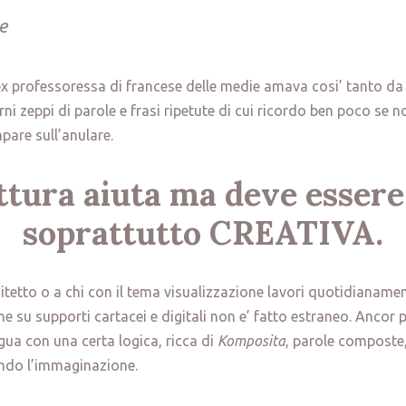
e
 professoressa di francese delle medie amava cosi’ tanto da a
i zeppi di parole e frasi ripetute di cui ricordo ben poco se non
pare sull’anulare.
ittura aiuta ma deve essere
soprattutto CREATIVA.
tetto o a chi con il tema visualizzazione lavori quotidianame
he su supporti cartacei e digitali non e’ fatto estraneo. Ancor p
ngua con una certa logica, ricca di
Komposita
, parole composte
ndo l’immaginazione.