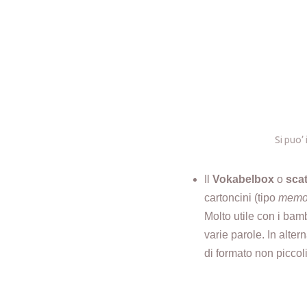
Si puo’
Il
Vokabelbox
o
scat
cartoncini (tipo
memo
Molto utile con i bamb
varie parole. In alter
di formato non piccol