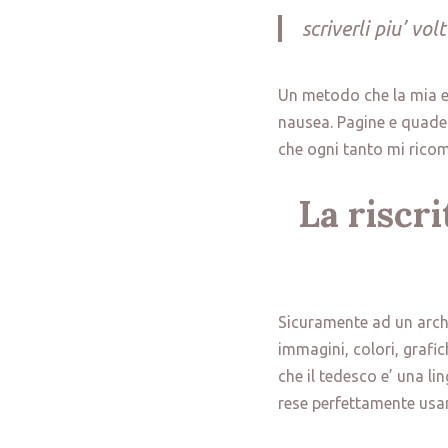
scriverli piu’ volt
Un metodo che la mia ex
nausea. Pagine e quadern
che ogni tanto mi ricom
La riscr
Sicuramente ad un archi
immagini, colori, grafic
che il tedesco e’ una li
rese perfettamente usa