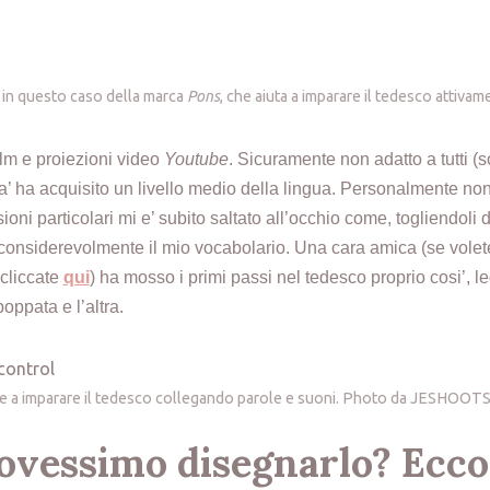
in questo caso della marca
Pons
, che aiuta a imparare il tedesco attivam
lm e proiezioni video
Youtube
. Sicuramente non adatto a tutti (so
’ ha acquisito un livello medio della lingua. Personalmente non
oni particolari mi e’ subito saltato all’occhio come, togliendoli 
considerevolmente il mio vocabolario. Una cara amica (se volete
 cliccate
qui
) ha mosso i primi passi nel tedesco proprio cosi’, le
ppata e l’altra.
are a imparare il tedesco collegando parole e suoni. Photo da JESHOOT
dovessimo disegnarlo? Ecc