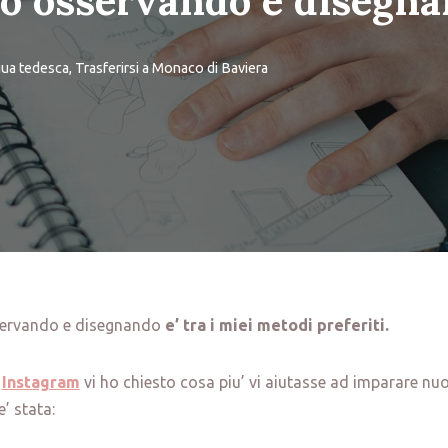
co osservando e disegn
ngua tedesca
,
Trasferirsi a Monaco di Baviera
sservando e disegnando
e’ tra i miei metodi preferiti.
u
Instagram
vi ho chiesto cosa piu’ vi aiutasse ad imparare nuo
’ stata: