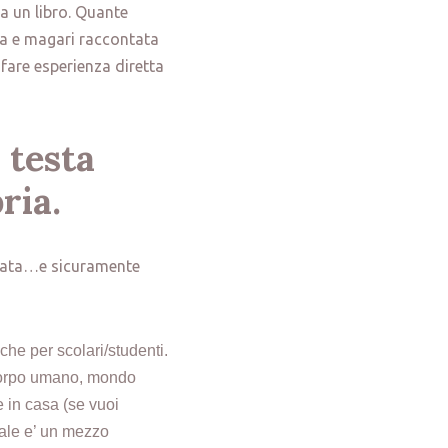
a un libro. Quante
ta e magari raccontata
fare esperienza diretta
 testa
pria
.
lorata…e sicuramente
 che per scolari/studenti.
. corpo umano, mondo
 in casa (se vuoi
suale e’ un mezzo