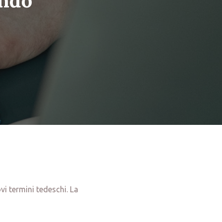
ando
vi termini tedeschi. La