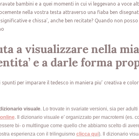
avate bambini e a quei momenti in cui vi leggevano a voce alt
ocemente nella vostra testa attraverso una fiaba ben disegna
significative e chissa’, anche ben recitate? Quando non posso 
no
uta a visualizzare nella mia
entita’ e a darle forma pro
i spunti per imparare il tedesco in maniera piu’ creativa e co
izionario visuale
. Lo trovate in svariate versioni, sia per adulti
online
. Il dizionario visuale e’ organizzato per macrotemi (es
 essere bi- o multlingue come quello che abbiamo scelto di avere
ostra esperienza con il trilinguismo
clicca qui
). Il dizionario vi