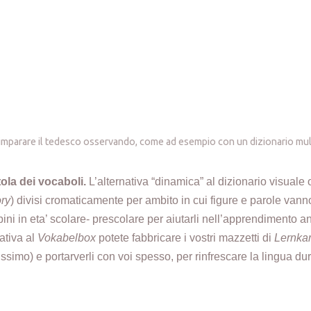
 imparare il tedesco osservando, come ad esempio con un dizionario mul
ola dei vocaboli.
L’alternativa “dinamica” al dizionario visuale
ry
) divisi cromaticamente per ambito in cui figure e parole vanno 
ini in eta’ scolare- prescolare per aiutarli nell’apprendimento a
nativa al
Vokabelbox
potete fabbricare i vostri mazzetti di
Lernkar
issimo) e portarverli con voi spesso, per rinfrescare la lingua du