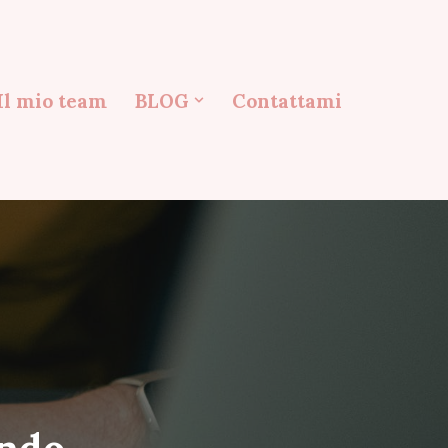
Il mio team
BLOG
Contattami