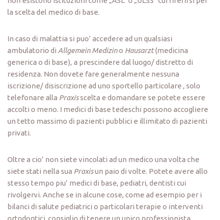
non esistono istituzioni come „ASL“ o „ULSS“ cui riferirsi per
la scelta del medico di base.
In caso di malattia si puo’ accedere ad un qualsiasi
ambulatorio di
Allgemein Medizin
o
Hausarzt
(medicina
generica o di base)
,
a prescindere dal luogo/ distretto di
residenza. Non dovete fare generalmente nessuna
iscrizione/ disiscrizione ad uno sportello particolare , solo
telefonare alla
Praxis
scelta e domandare se potete essere
accolti o meno. I medici di base tedeschi possono accogliere
un tetto massimo di pazienti pubblici e illimitato di pazienti
privati.
Oltre a cio’ non siete vincolati ad un medico una volta che
siete stati nella sua
Praxis
un paio di volte. Potete avere allo
stesso tempo piu’ medici di base, pediatri, dentisti cui
rivolgervi. Anche se in alcune cose, come ad esempio per i
bilanci di salute pediatrici o particolari terapie o interventi
ortodontici, consiglio di tenere un unico professionista.