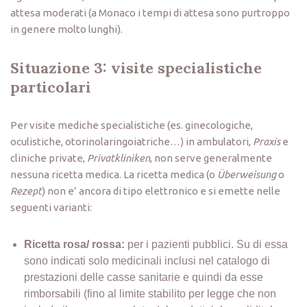
attesa moderati (a Monaco i tempi di attesa sono purtroppo
in genere molto lunghi).
Situazione 3: visite specialistiche
particolari
Per visite mediche specialistiche (es. ginecologiche,
oculistiche, otorinolaringoiatriche…) in ambulatori,
Praxis
e
cliniche private,
Privatkliniken
, non serve generalmente
nessuna ricetta medica. La ricetta medica (o
Überweisung
o
Rezept
) non e’ ancora di tipo elettronico e si emette nelle
seguenti varianti:
Ricetta rosa/ rossa:
per i pazienti pubblici. Su di essa
sono indicati solo medicinali inclusi nel catalogo di
prestazioni delle casse sanitarie e quindi da esse
rimborsabili (fino al limite stabilito per legge che non