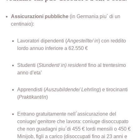
Assicurazioni pubbliche
(in Germania piu´ di un
centinaio):
Lavoratori dipendenti (
Angestellte/ in
) con reddito
lordo annuo inferiore a 62.550 €
Studenti (
Stundent/ in) residenti
fino al trentesimo
anno d’eta’
Apprendisti (
Auszubildende/ Lehrling
) e tirocinanti
(
Praktikant/in
)
Entrano gratuitamente nell´assicurazione del
coniuge/ genitore che lavora: coniuge disoccupato
che non guadagni piu´di 455 € lordi mensili o 450 €
Minijob, figli a carico (disoccupati fino ai 23 anni e