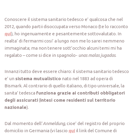
Conoscere il sistema sanitario tedesco e’ qualcosa che nel
2012, quando partii disoccupata verso Monaco (te lo racconto
qui
), ho ingenuamente e pesantemente sottovalutato. In
realta’ di fermarmi cosi’ a lungo non me lo sarei nemmeno
immaginata; ma non tenere sott’occhio alcuni temi mi ha
regalato – come si dice in spagnolo-
unas malas jugadas
.
Innanzi tutto deve essere chiaro: il sistema sanitario tedesco
e’ un
sistema mutualistico
nato nel 1883 ad opera di
Bismark. Al contrario di quello italiano, di tipo universale, la
sanita’ tedesca
funziona grazie ai contributi obbligatori
degli assicurati
(
intesi come residenti sul territorio
nazionale
).
Dal momento dell’
Anmeldung
, cioe’ del registro del proprio
domicilio in Germania (vi lascio
qui
il link del Comune di