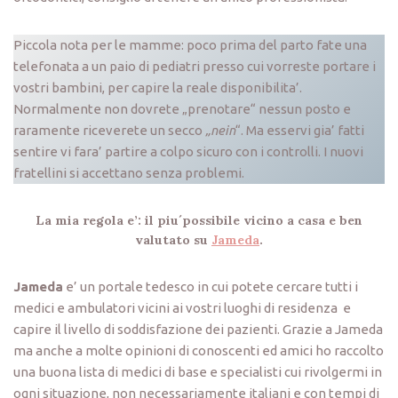
Piccola nota per le mamme: poco prima del parto fate una
telefonata a un paio di pediatri presso cui vorreste portare i
vostri bambini, per capire la reale disponibilita’.
Normalmente non dovrete „prenotare“ nessun posto e
raramente riceverete un secco
„nein
“. Ma esservi gia’ fatti
sentire vi fara’ partire a colpo sicuro con i controlli. I nuovi
fratellini si accettano senza problemi.
La mia regola e’: il piu´possibile vicino a casa e ben
valutato su
Jameda
.
Jameda
e’ un portale tedesco in cui potete cercare tutti i
medici e ambulatori vicini ai vostri luoghi di residenza e
capire il livello di soddisfazione dei pazienti. Grazie a Jameda
ma anche a molte opinioni di conoscenti ed amici ho raccolto
una buona lista di medici di base e specialisti cui rivolgermi in
ogni situazione, non necessariamente italiani e con tempi di