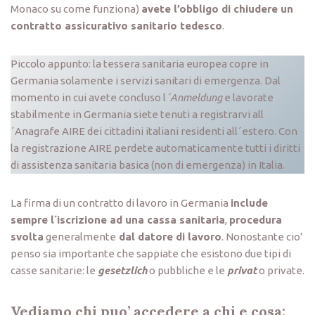
Monaco su come funziona)
avete l’obbligo di chiudere un
contratto assicurativo sanitario tedesco
.
Piccolo appunto: la tessera sanitaria europea copre in
Germania solamente i servizi sanitari di emergenza. Dal
momento in cui avete concluso l
´Anmeldung
e lavorate
stabilmente in Germania siete tenuti a registrarvi all
´Anagrafe AIRE dei cittadini italiani residenti all´estero. Con
la registrazione AIRE perdete automaticamente tutti i diritti
di assistenza sanitaria basica (non di emergenza) in Italia.
La firma di un contratto di lavoro in Germania
include
sempre l´iscrizione ad una cassa sanitaria
,
procedura
svolta
generalmente
dal datore di lavoro
. Nonostante cio’
penso sia importante che sappiate che esistono due tipi di
casse sanitarie: le
gesetzlich
o pubbliche e le
privat
o private.
Vediamo chi puo’ accedere a chi e cosa: