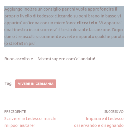
Aggiungo inoltre un consiglio per chi vuole approfondire il
proprio livello di tedesco: cliccando su ogni brano in basso vi
apparira’ un’icona con un microfono:
cliccatelo
. Vi apparira’
una finestra in cui scorrera’ il testo durante la canzone. Dopo
due o tre ascolti sicuramente avrete imparato qualche parola
(o strofa!) in piu‘.
Buon ascolto e…fatemi sapere com’e‘ andata!
Tag:
VIVERE IN GERMANIA
PRECEDENTE
SUCCESSIVO
Scrivere in tedesco: ma chi
Imparare il tedesco
mi puo’ aiutare!
osservando e disegnando