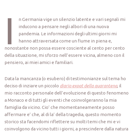
I
n Germania vige un silenzio latente e vari segnali mi
inducono a pensare negli albori di una nuova
pandemia. Le informazioni degli ultimi giorni mi
hanno attraversata come un fiume in piena e,
nonostante non possa essere cosciente al cento per cento
della situazione, mi sforzo nell’essere vicina, almeno con il
pensiero, ai miei amici e familiari.
Data la mancanza (o esubero) di testimonianze sul tema ho
deciso di inziare un piccolo
diario expat della quarantena
, il
mio racconto personale dell’evoluzione di questo fenomeno
a Monaco e di tutti gli eventi che coinvolgeranno la mia
famiglia da vicino. Cio’ che momentaneamente posso
affermare e’ che, al di la’ della tragedia, questo momento
storico sta facendomi riflettere su molti temi che mi e vi
coinvolgono da vicino tutti i giorni, a prescindere dalla natura