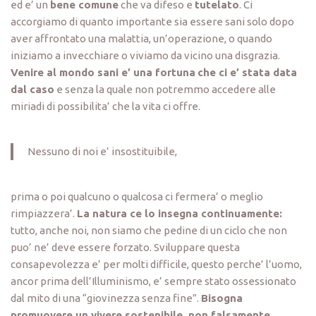
ed e’ un
bene comune
che va difeso e
tutelato
. Ci
accorgiamo di quanto importante sia essere sani solo dopo
aver affrontato una malattia, un’operazione, o quando
iniziamo a invecchiare o viviamo da vicino una disgrazia.
Venire al mondo sani e’ una fortuna
che ci e’ stata data
dal caso
e senza la quale non potremmo accedere alle
miriadi di possibilita’ che la vita ci offre.
Nessuno di noi e’ insostituibile,
prima o poi qualcuno o qualcosa ci fermera’ o meglio
rimpiazzera’.
La natura ce lo insegna continuamente:
tutto, anche noi, non siamo che pedine di un ciclo che non
puo’ ne’ deve essere forzato. Sviluppare questa
consapevolezza e’ per molti difficile, questo perche’ l’uomo,
ancor prima dell’Illuminismo, e’ sempre stato ossessionato
dal mito di una “giovinezza senza fine”.
Bisogna
promuovere un vivere sostenibile, non falsamente