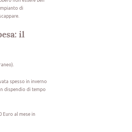
ebbero non essere ben
impianto di
scappare.
esa: il
raneo).
vata spesso in inverno
 un dispendio di tempo
0 Euro al mese in