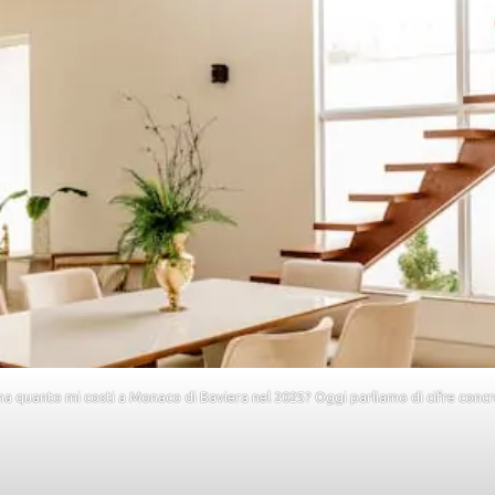
 quanto mi costi a Monaco di Baviera nel 2025? Oggi parliamo di cifre concr