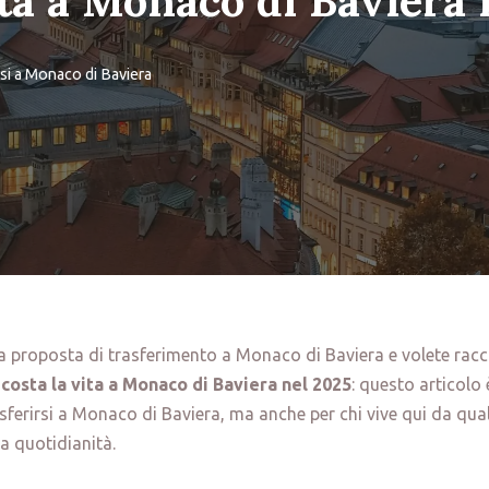
ita a Monaco di Baviera 
rsi a Monaco di Baviera
a proposta di trasferimento a Monaco di Baviera e volete racc
costa la vita a Monaco di Baviera nel 2025
: questo articolo
asferirsi a Monaco di Baviera, ma anche per chi vive qui da qu
a quotidianità.