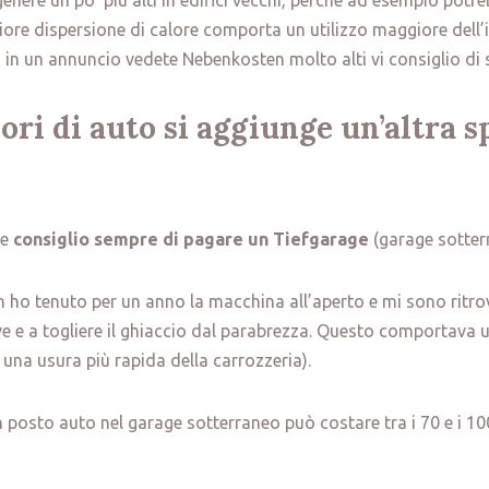
enere un po’ più alti in edifici vecchi, perché ad esempio potr
giore dispersione di calore comporta un utilizzo maggiore dell’
in un annuncio vedete Nebenkosten molto alti vi consiglio di 
ori di auto si aggiunge un’altra sp
le
consiglio sempre di pagare un Tiefgarage
(garage sotter
 ho tenuto per un anno la macchina all’aperto e mi sono ritro
eve e a togliere il ghiaccio dal parabrezza. Questo comportava
 una usura più rapida della carrozzeria).
posto auto nel garage sotterraneo può costare tra i 70 e i 10