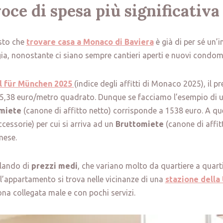
 voce di spesa più significativa
sto che
trovare casa a Monaco di Baviera
è già di per sé un
gia, nonostante ci siano sempre cantieri aperti e nuovi condomi
l für München 2025
(indice degli affitti di Monaco 2025), il 
5,38 euro/metro quadrato. Dunque se facciamo l’esempio di 
miete
(canone di affitto netto) corrisponde a 1538 euro. A qu
cessorie) per cui si arriva ad un
Bruttomiete
(canone di affit
mese.
lando di
prezzi medi
, che variano molto da quartiere a quart
l’appartamento si trova nelle vicinanze di una
stazione della
a collegata male e con pochi servizi.