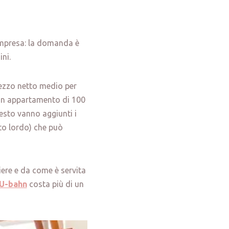
’impresa: la domanda è
ni.
prezzo netto medio per
un appartamento di 100
esto vanno aggiunti i
to lordo) che può
iere e da come è servita
 U-bahn
costa più di un