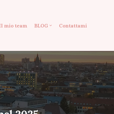
Il mio team
BLOG
Contattami