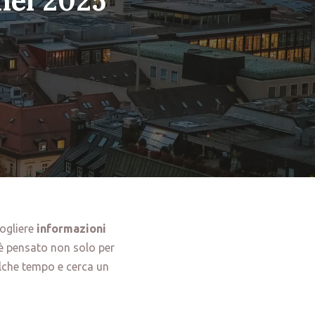
nel 2025
ogliere
informazioni
 è pensato non solo per
alche tempo e cerca un