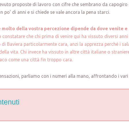
cevuto proposte di lavoro con cifre che sembrano da capogiro e 
po’ di anni e si chiede se vale ancora la pena starci.
e
molto della vostra percezione dipende da dove venite e a
 constatare che chi prima di venire qui ha vissuto diversi anni
i Baviera particolarmente cara, anzi la apprezza perché i sal
ella vita. Chi invece ha vissuto in altre città italiane o strani
aco come una città fin troppo cara.
ensazioni, parliamo con i numeri alla mano, affrontando i vari 
ntenuti